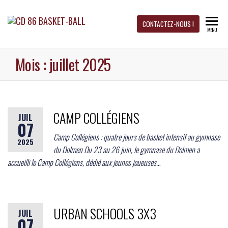
CD 86
Site
CONTACTEZ-NOUS !
MENU
officiel
du CD
BASKET-
Basket-
Ball 86
Mois :
juillet 2025
BALL
CAMP COLLÉGIENS
JUIL
07
Camp Collégiens : quatre jours de basket intensif au gymnase
2025
du Dolmen Du 23 au 26 juin, le gymnase du Dolmen a
accueilli le Camp Collégiens, dédié aux jeunes joueuses…
URBAN SCHOOLS 3X3
JUIL
07