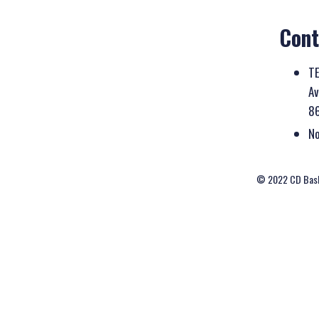
Cont
T
Av
86
No
© 2022 CD Bask