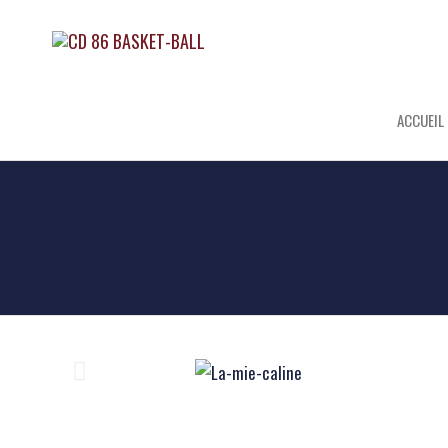
CD 86
Site
officiel
du CD
BASKET-
Basket-
Ball 86
BALL
ACCUEIL