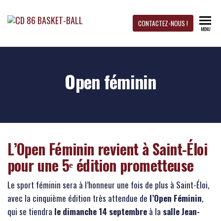
CD 86
Site
CONTACTEZ-NOUS !
MENU
officiel
du CD
BASKET-
Basket-
Ball 86
BALL
Open féminin
L’Open Féminin revient à Saint-Éloi
pour une 5ᵉ édition prometteuse
Le sport féminin sera à l’honneur une fois de plus à Saint-Éloi,
avec la cinquième édition très attendue de
l’Open Féminin
,
qui se tiendra
le dimanche 14 septembre
à la
salle Jean-