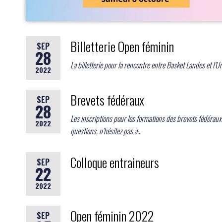
Billetterie Open féminin
SEP
28
La billetterie pour la rencontre entre Basket Landes et l’U
2022
Brevets fédéraux
SEP
28
Les inscriptions pour les formations des brevets fédéraux 
2022
questions, n’hésitez pas à…
Colloque entraineurs
SEP
22
2022
Open féminin 2022
SEP