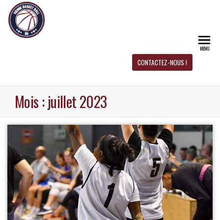
CD 
Site
officiel
du CD
BAS
Basket-
MENU
Ball 86
BAL
CONTACTEZ-NOUS !
Mois :
juillet 2023