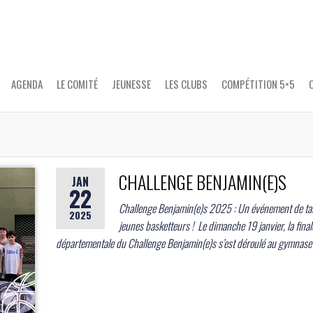
CD 86
Site
officiel
du CD
BASKET-
Basket-
Ball 86
BALL
AGENDA
LE COMITÉ
JEUNESSE
LES CLUBS
COMPÉTITION 5×5
CHALLENGE BENJAMIN(E)S
JAN
22
Challenge Benjamin(e)s 2025 : Un événement de tai
2025
jeunes basketteurs ! ​ Le dimanche 19 janvier, la final
départementale du Challenge Benjamin(e)s s’est déroulé au gymnase