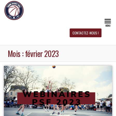
CD 
Site
officiel
du CD
BAS
Basket-
MENU
Ball 86
BAL
CONTACTEZ-NOUS !
Mois :
février 2023