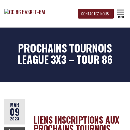
CD 86
Site
CONTACTEZ-NOUS !
MENU
officiel
du CD
BASKET-
Basket-
Ball 86
BALL
PROCHAINS TOURNOIS
LEAGUE 3X3 – TOUR 86
MAR
09
LIENS INSCRIPTIONS AUX
2023
PROCHAINS TOURNOIS