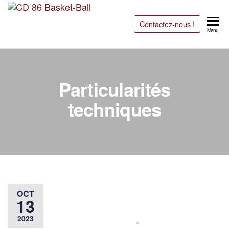
CD 86
Site
Contactez-nous !
officiel
Basket-
Menu
du CD
Ball
Basket-
Ball 86
Particularités
techniques
OCT
13
2023