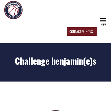
CD 
Site
officiel
du CD
BAS
Basket-
MENU
Ball 86
BAL
CONTACTEZ-NOUS !
Challenge benjamin(e)s