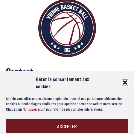
Contact
Gérer le consentement aux
TELEPORT 1 - AROBASE 2
cookies
Avenue du Futuroscope
Afin de vous offrir une expérience optimale, nous et nos partenaires utilisons des
86360 Chasseneuil-du-Poitou
cookies ou technologies similaires pour optimiser notre site web et notre service.
Cliquez sur "
En savoir plus
" pour avoir de plus amples informations.
Nous écrire
Suivez-nous
ACCEPTER