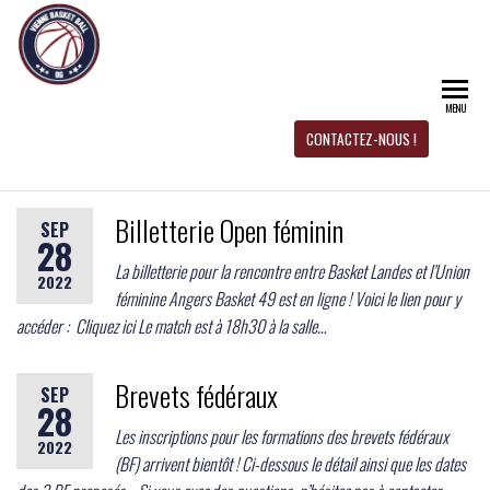
CD 
Site
officiel
du CD
BAS
Basket-
MENU
Ball 86
BAL
CONTACTEZ-NOUS !
Billetterie Open féminin
SEP
28
La billetterie pour la rencontre entre Basket Landes et l’Union
2022
féminine Angers Basket 49 est en ligne ! Voici le lien pour y
accéder : Cliquez ici Le match est à 18h30 à la salle…
Brevets fédéraux
SEP
28
Les inscriptions pour les formations des brevets fédéraux
2022
(BF) arrivent bientôt ! Ci-dessous le détail ainsi que les dates